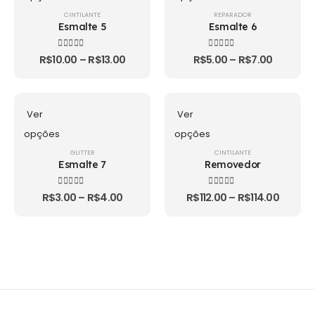
CINTILANTE
REPARADOR
Esmalte 5
Esmalte 6
4.00
out of 5
3.67
out of 5
R$
10.00
–
R$
13.00
R$
5.00
–
R$
7.00
Ver
Ver
opções
opções
GLITTER
CINTILANTE
Esmalte 7
Removedor
4.00
out of 5
3.67
out of 5
R$
3.00
–
R$
4.00
R$
112.00
–
R$
114.00