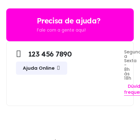
Precisa de ajuda?
Fale com a gente aqui!
Segun
123 456 7890
a
Sexta
-
Ajuda Online
8h
às
18h
Dúvi
freque