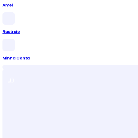
Amei
Rastreio
Minha Conta
0
0