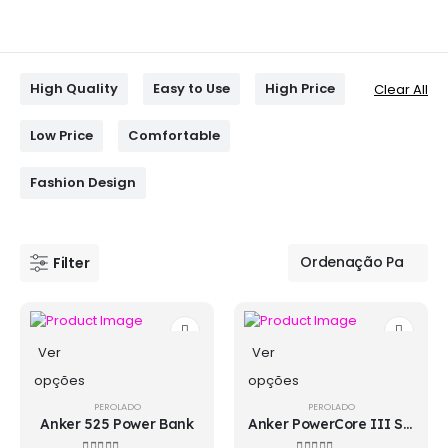
High Quality
Easy to Use
High Price
Clear All
Low Price
Comfortable
Fashion Design
Filter
Ver
Ver
opções
opções
PEROLADO
PEROLADO
Anker 525 Power Bank
Anker PowerCore III Sense 18W 10000mAh Power Bank