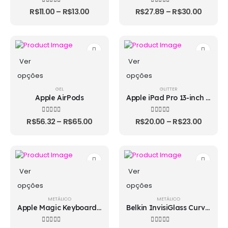
4.00
out of 5
4.33
out of 5
R$
11.00
–
R$
13.00
R$
27.89
–
R$
30.00
Ver
Ver
opções
opções
GEL
GLITTER
Apple AirPods
Apple iPad Pro 13-inch M4 Magic Keyboard
4.33
out of 5
4.33
out of 5
R$
56.32
–
R$
65.00
R$
20.00
–
R$
23.00
Ver
Ver
opções
opções
METÁLICO
METÁLICO
Apple Magic Keyboard for iPad Pro 12.9" 5th Gen
Belkin InvisiGlass Curve Screen Protector for Samsung Galaxy S10