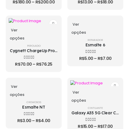
4.67
out of 5
4.67
out of 5
R$
180.00
–
R$
200.00
R$
13.00
–
R$
18.00
Ver
Ver
opções
opções
REPARADOR
Esmalte 6
PEROLADO
Cygnett ChargeUp Pro Series 25K
3.67
out of 5
R$
5.00
–
R$
7.00
4.33
out of 5
R$
70.00
–
R$
76.25
Ver
Ver
opções
opções
CREMOSOS
Esmalte NT
CINTILANTE
Galaxy A35 5G Clear Case
4.67
out of 5
R$
3.00
–
R$
4.00
5.00
out of 5
R$
15.00
–
R$
17.00