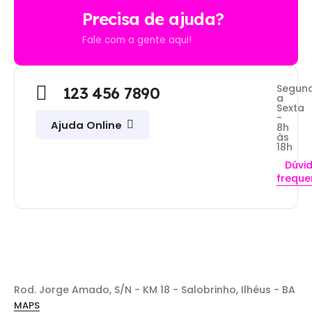
Precisa de ajuda?
Fale com a gente aqui!
Segun
123 456 7890
a
Sexta
-
Ajuda Online
8h
às
18h
Dúvi
freque
Rod. Jorge Amado, S/N - KM 18 - Salobrinho, Ilhéus - BA
MAPS