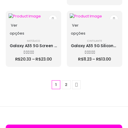
Ver
Ver
opções
opções
METÁLICO
CINTILANTE
Galaxy A35 5G Screen Protector
Galaxy A35 5G Silicone Case
4.00
out of 5
4.33
out of 5
R$
20.33
–
R$
23.00
R$
11.23
–
R$
13.00
1
2